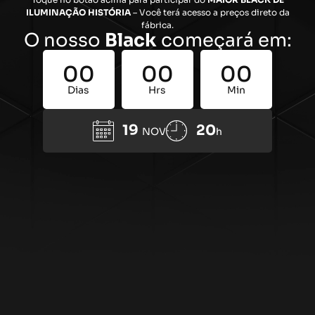
ILUMINAÇÃO HISTÓRIA
– Você terá acesso a preços direto da
fábrica.
O nosso
Black
começará em:
00
00
00
Dias
Hrs
Min
19
20
NOV
h